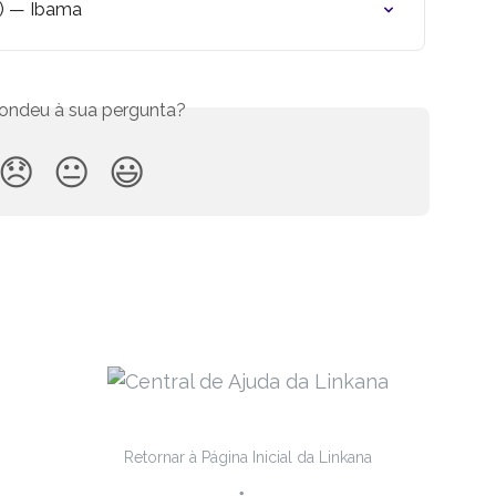
F) — Ibama
ondeu à sua pergunta?
😞
😐
😃
Retornar à Página Inicial da Linkana