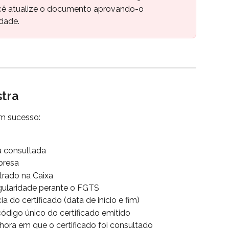
cê atualize o documento aprovando-o 
dade.
stra
om sucesso:
 consultada
presa
rado na Caixa
gularidade perante o FGTS
a do certificado (data de início e fim)
ódigo único do certificado emitido
hora em que o certificado foi consultado