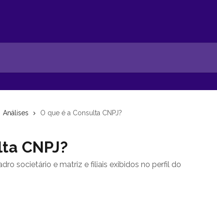
Análises
O que é a Consulta CNPJ?
lta CNPJ?
 societário e matriz e filiais exibidos no perfil do