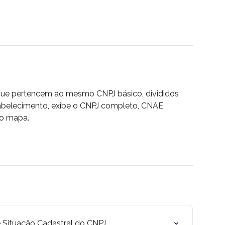
que pertencem ao mesmo CNPJ básico, divididos 
estabelecimento, exibe o CNPJ completo, CNAE 
no mapa.
 Situação Cadastral do CNPJ