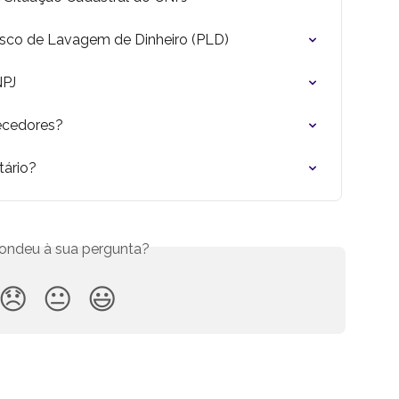
sco de Lavagem de Dinheiro (PLD)
NPJ
ecedores?
tário?
ondeu à sua pergunta?
😞
😐
😃