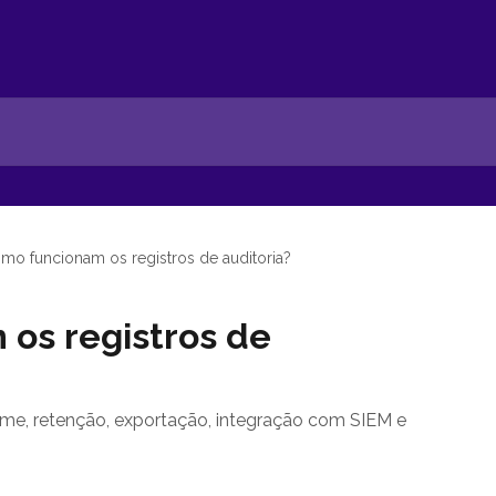
mo funcionam os registros de auditoria?
os registros de
ume, retenção, exportação, integração com SIEM e