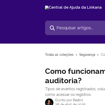
Passar para o conteúdo principal
Pesquisar artigos...
Todas as coleções
Segurança
Co
Como funcionam 
auditoria?
Tipos de eventos registrados, vol
como acessar os registros.
Escrito por
Beatriz
28 de abril de 2026