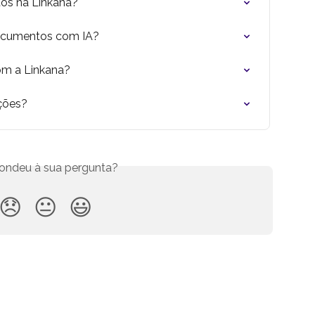
s na Linkana?
documentos com IA?
om a Linkana?
ções?
ondeu à sua pergunta?
😞
😐
😃