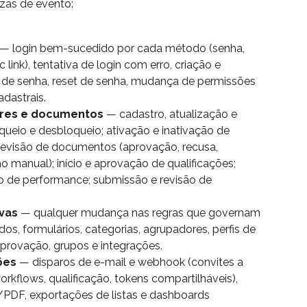
zas de evento:
 — login bem-sucedido por cada método (senha, 
ink), tentativa de login com erro, criação e 
o de senha, reset de senha, mudança de permissões 
dastrais.
ores e documentos
 — cadastro, atualização e 
queio e desbloqueio; ativação e inativação de 
evisão de documentos (aprovação, recusa, 
o manual); início e aprovação de qualificações; 
ão de performance; submissão e revisão de 
ivas
 — qualquer mudança nas regras que governam 
s, formulários, categorias, agrupadores, perfis de 
aprovação, grupos e integrações.
ões
 — disparos de e-mail e webhook (convites a 
orkflows, qualificação, tokens compartilháveis), 
PDF, exportações de listas e dashboards 