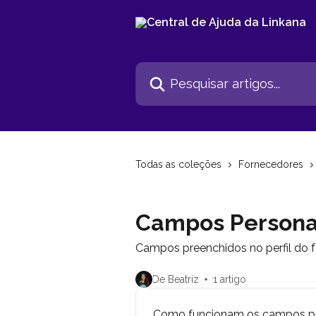
Passar para o conteúdo principal
Pesquisar artigos...
Todas as coleções
Fornecedores
Campos Persona
Campos preenchidos no perfil do 
De Beatriz
1 artigo
Como funcionam os campos pe