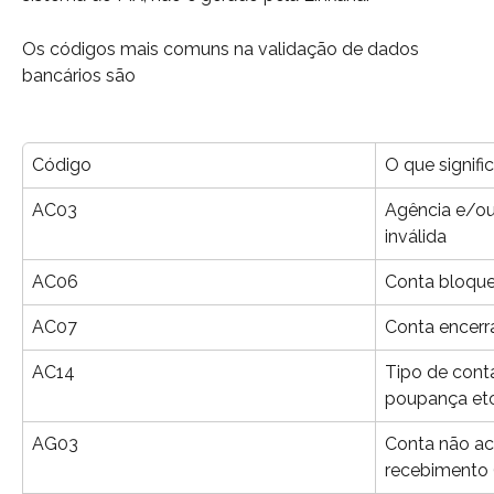
Os códigos mais comuns na validação de dados 
bancários são
Código
O que signifi
AC03
Agência e/ou 
inválida
AC06
Conta bloqu
AC07
Conta encerr
AC14
Tipo de conta
poupança etc
AG03
Conta não ace
recebimento (